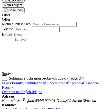
Cena:
95 000 €
Mám záujem
Offer
Offer
Meno a Priezvisko
Telefón
E-mail
Správa
Súhlasím s
ochranou osobných údajov
odoslať
O nás
Ponuka nehnuteľností
Chcem predať / prenajať
Financie
Kontakt
Ochrana osobných údajov
Adresa
Námestie Sv. Štefana 854/5
929 01 Dunajská Streda
Slovakia
Kontakt