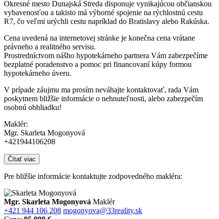
Okresné mesto Dunajská Streda disponuje vynikajúcou občianskou
vybavenosťou a takisto má výborné spojenie na rýchlostnú cestu
R7, čo veľmi urýchli cestu napríklad do Bratislavy alebo Rakúska.
Cena uvedená na internetovej stránke je konečna cena vrátane
právneho a realitného servisu.
Prostredníctvom nášho hypotekárneho partnera Vám zabezpečíme
bezplatné poradenstvo a pomoc pri financovaní kúpy formou
hypotekárneho úveru.
V prípade záujmu ma prosím neváhajte kontaktovať, rada Vám
poskytnem bližšie informácie o nehnuteľnosti, alebo zabezpečím
osobnú obhliadku!
Maklér:
Mgr. Skarleta Mogonyová
+421944106208
Čítať viac
Pre bližšie informácie kontaktujte zodpovedného makléra:
Mgr. Skarleta Mogonyová
Maklér
+421 944 106 208
mogonyova@33reality.sk