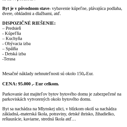
Byt je v pôvodnom stave-
vybavenie kúpeľne, plávajúca podlaha,
dvere, obkladmi a dlažbami, atď.
DISPOZIČNÉ RIEŠENIE:
– Predsieň
- Kúpeľňa
– Kuchyňa
- Obývacia izba
– Spálňa
- Detská izba
-Terasa
Mesačné náklady nehnuteľnosti sú okolo 150
,-
Eur.
CENA: 95.000 ,- Eur celkom.
Parkovanie áut majiteľov bytov bytového domu je zabezpečené na
parkoviskách vytvorených okolo bytového domu.
Byt sa nachádza na Mlynskej ulici, v blízkom okolí sa nachádza
základná,-materská škola, potraviny, detské ihrisko, žihadielko,
reštaurácie, kaviarne, stredná škola atď…