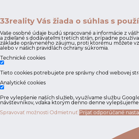
33reality Vás žiada o súhlas s pou
Vaše osobné údaje budú spracované a informácie z vášho
a zdieľané s dodávateľmi tretích strán, prípadne použ
základe oprávneného záujmu, proti ktorému môžete vzni
alebo v našich pravidlách ochrany súkromia.
Technické cookies
Tieto cookies potrebujete pre správny chod webovej s
Analytické cookies
Pre vylepšenie naších služieb, využívame službu Google
návštevníkov, vďaka ktorým denno denne vylepšujeme 
Spravovať možnosti
Odmietnuť
Prijať odporúčané nast