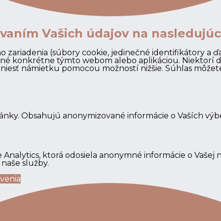
Lokalita:
žívaním Vašich údajov na nasledujúc
Rodinný dom sa nachádza v n
 zariadenia (súbory cookie, jedinečné identifikátory a 
mesta, kde sú nakupné cent
ívané konkrétne týmto webom alebo aplikáciou. Niektorí
esť námietku pomocou možností nižšie. Súhlas môžete zr
Merkury Market atď.
Mesto 
cesty autom od Bratislavy c
vybavenosti, materských šk
jazykom slovenským a maď
tránky. Obsahujú anonymizované informácie o Vaších vý
kúpalisko THERMAL PARK, či
pretekársky okruh SLOVAKI
 Analytics, ktorá odosiela anonymné informácie o Vašej 
naše služby.
Cena uvedená na internetov
avenia
realitného servisu. Prostr
zabezpečíme bezplatné por
hypotekárneho úveru.