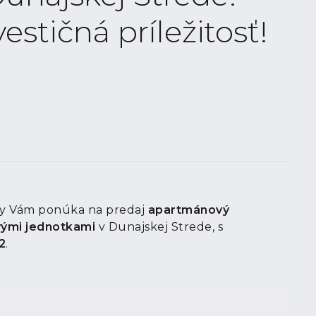
estičná príležitosť!
ity Vám ponúka na predaj
apartmánový
vými jednotkami
v Dunajskej Strede, s
2
.