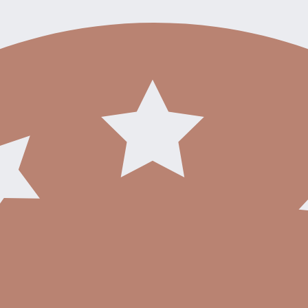
-Izba
-prechod na terasu
3.N.P
- Vstupná chodba
-Predsieň
-Kuchyňa
-Kúpeľňa
-Izba
-Izba
-prechod na terasu
Čiastočne podpivničený.
garáž