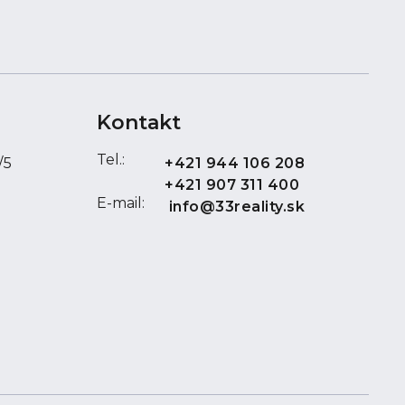
ňa s vaňou a so sušičom na vlasy. Parkovanie je
o dvore. Rok poslednej rekonštrukcie: 2017.
Kontakt
Tel.:
/5
+421 944 106 208
+421 907 311 400
E-mail:
info@33reality.sk