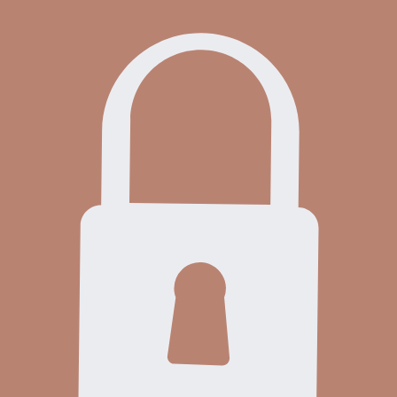
Dom sa predáva v stave č
Interiér:
-Alarmsystém napojený na p
-4x klimatizácia INVERTER
-kamerový systém,
-internet, Wi - Fi pripojenie,
-satelitný prijímač,
-3x klúčový trezor.
- plastové okná -sieťky, žalú
- krb
- zástrčky a vypínače
- interiérové dvere so záru
- kúpeľňa je vybavená dlaž
- kuchynská linka, spotrebi
- všetok nábytok ostáva v 