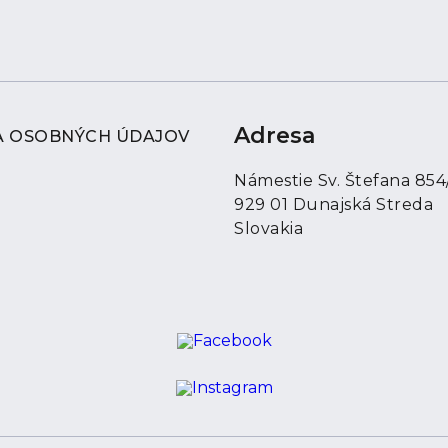
jednotiek je súkromná kúpeľ
zabepečené v garáži alebo v
DISPOZIČNÉ RIEŠENIE:
1.N.P.
- Vstupná chodba
Adresa
 OSOBNÝCH ÚDAJOV
-Predsieň
-Kuchyňa
Námestie Sv. Štefana 854
-Kúpeľňa
929 01 Dunajská Streda
-Izba
Slovakia
-Izba
-prechod na terasu
2.N.P.
- Vstupná chodba
-Predsieň
-Kuchyňa
-Kúpeľňa
-Izba