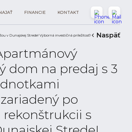
NAJAŤ
FINANCIE
KONTAKT
Naspäť
 v Dunajskej Strede! Výborná investičná príležitosť!
| Apartmánový
ý dom na predaj s 3
ednotkami
zariadený po
rekonštrukcii s
unajskej Strede!