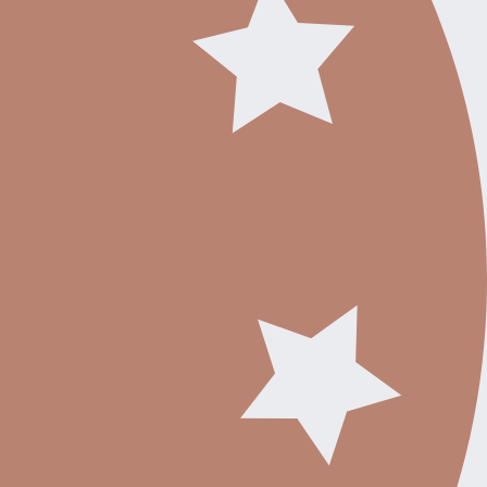
omu zodpovedá nasledovné vyhotovenie:
olíciu,
 PANASONIC,
zie
bňou
bami, toaletou, umývadlom, zrkadlom a vaňou
če
dome