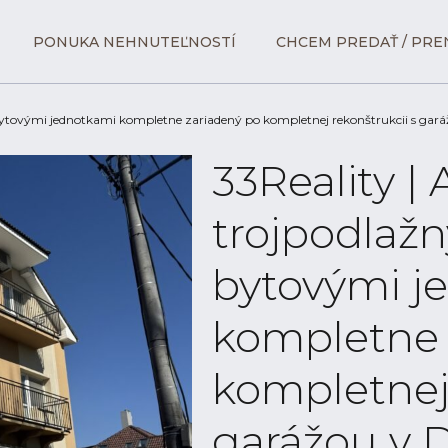
PONUKA NEHNUTEĽNOSTÍ
CHCEM PREDAŤ / PRE
tovými jednotkami kompletne zariadený po kompletnej rekonštrukcii s garážou
33Reality 
trojpodlažn
bytovými j
kompletne 
kompletnej 
garážou v D