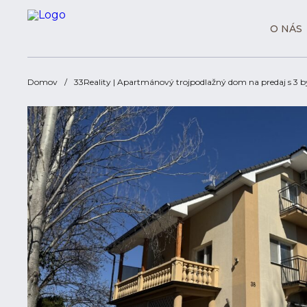
O NÁS
Domov
33Reality | Apartmánový trojpodlažný dom na predaj s 3 by