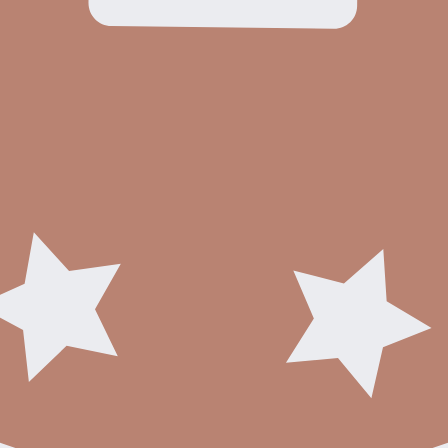
Exteriér:
-Inžinierske siete: Elektrina,
-Kanalizácia,
-Verejný vodovod,
-Studňa
-Kúrenie: Plynové
-Elektrický prúd: 220/380
Cena: 450.000.-Eur