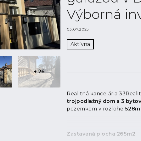
Výborná inv
03.07.2025
Aktívna
+ 26
Realitná kancelária 33Real
trojpodlažný dom s 3 byto
pozemkom v rozlohe
528m
Zastavaná plocha 265m2.