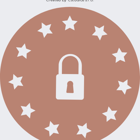
Cena uvedená na internetovej stránke je
konečna cena vrátane právneho a realitného
servisu. Prostredníctvom nášho hypotekárneho
partnera Vám zabezpečíme bezplatné
poradenstvo a pomoc pri financovaní kúpy
formou hypotekárneho úveru.
V prípade záujmu ma prosím neváhajte
kontaktovať, rada Vám poskytnem bližšie
informácie o nehnuteľnosti, alebo zabezpečím
osobnú obhliadku!
Maklér:
Mgr. Skarleta Mogonyová
+421944106208