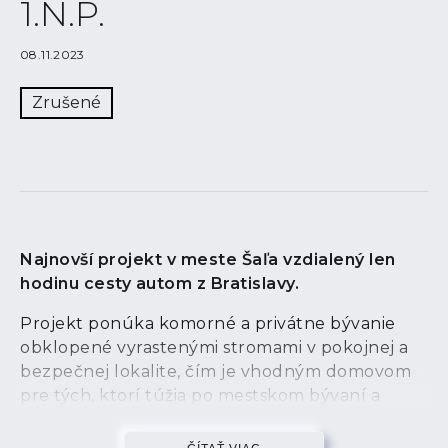
1.N.P.
08.11.2023
Zrušené
Najnovší projekt v meste Šaľa vzdialený len
hodinu cesty autom z Bratislavy.
Projekt ponúka komorné a privátne bývanie
obklopené vyrastenými stromami v pokojnej a
bezpečnej lokalite, čím je vhodným domovom
pre tých, ktorí túžia po mestskom bývaní a
zároveň po tichu a zeleni.