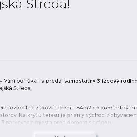
ská Streda!
ity Vám ponúka na predaj
samostatný 3-izbový rodin
ajská Streda.
enie rozdelilo úžitkovú plochu 84m2 do komfortných 
torov. Na krytú terasu je priamy východ z obývacieh
až 3 parkovacie miesta pred domom s bránou.