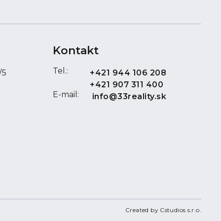
Kontakt
Tel.:
/5
+421 944 106 208
+421 907 311 400
távka
E-mail:
info@33reality.sk
j stránke je konečna vrátane právneho a realitného 
otekárneho partnera Vám zabezpečíme bezplatné p
ypotekárneho úveru.
 neváhajte kontaktovať, rada Vám poskytnem bližšie
zpečím osobnú obhliadku!
Created by Cstudios s.r.o.