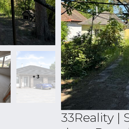
+ 3
33Reality |