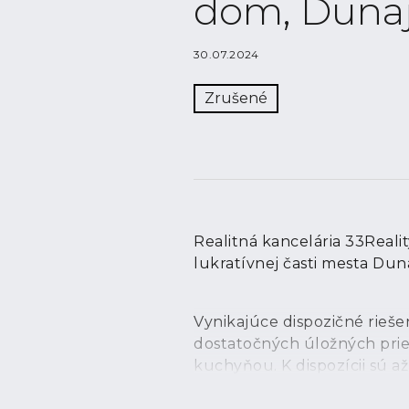
dom , Dunaj
30.07.2024
Zrušené
Realitná kancelária 33Real
lukratívnej časti mesta Dun
Vynikajúce dispozičné rieš
dostatočných úložných pries
kuchyňou. K dispozícii sú 
DISPOZIČNÉ RIEŠENIE: